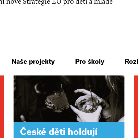
ní nové Strategie EU pro děti a mladé
Naše projekty
Pro školy
Roz
České děti holdují