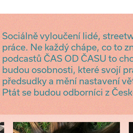
Sociálně vyloučení lidé, street
práce. Ne každý chápe, co to 
podcastů ČAS OD ČASU to chc
budou osobnosti, které svojí pr
předsudky a mění nastavení vět
Ptát se budou odborníci z Česk