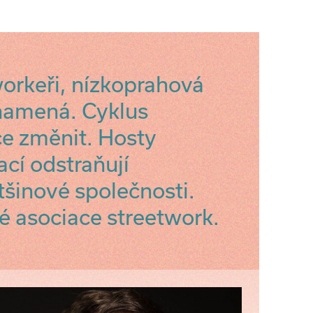
workeři, nízkoprahová
znamená. Cyklus
e změnit. Hosty
ací odstraňují
šinové společnosti.
é asociace streetwork.