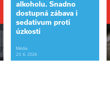
alkoholu. Snadno
dostupná zábava i
sedativum proti
úzkosti
Média
23. 6. 2026