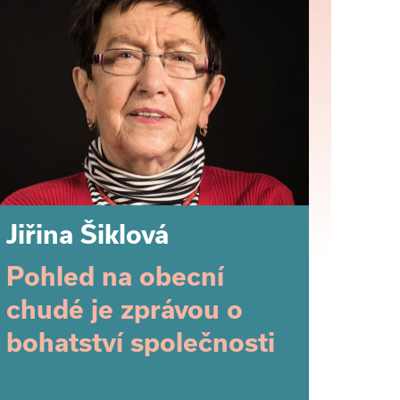
Jiřina Šiklová
Pohled na obecní
chudé je zprávou o
bohatství společnosti