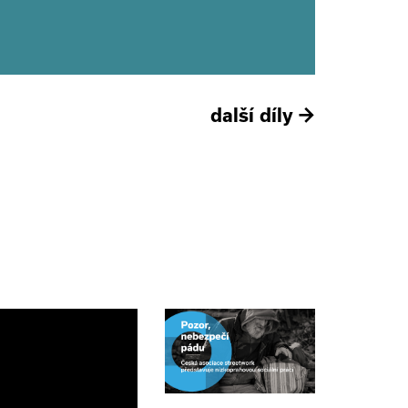
další díly
→