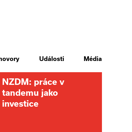
hovory
Události
Média
NZDM: práce v
tandemu jako
investice