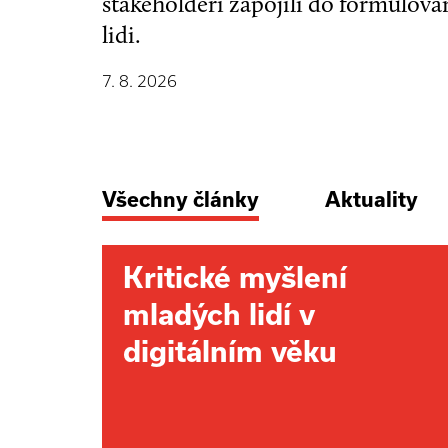
stakeholdeři zapojili do formulová
lidi.
7. 8. 2026
Všechny články
Aktuality
Kritické myšlení
mladých lidí v
digitálním věku