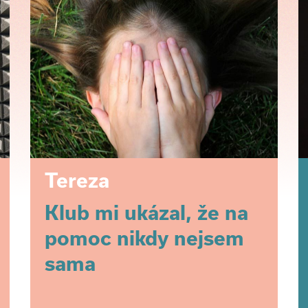
Tereza
Klub mi ukázal, že na
pomoc nikdy nejsem
sama