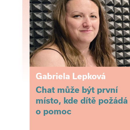
Gabriela Lepková
Chat může být první
místo, kde dítě požádá
o pomoc