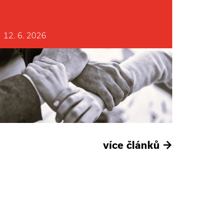
12. 6. 2026
více článků
→