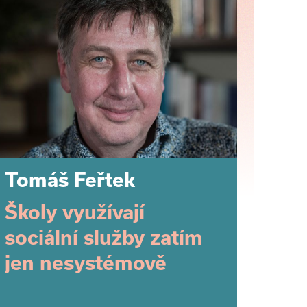
Tomáš Feřtek
Školy využívají
sociální služby zatím
jen nesystémově