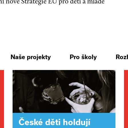
ní nové Strategie EU pro děti a mladé
Naše projekty
Pro školy
Roz
České děti holdují