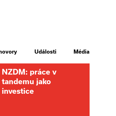
hovory
Události
Média
NZDM: práce v
tandemu jako
investice