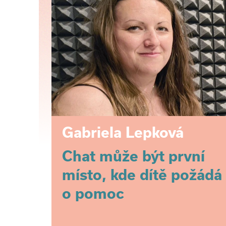
Gabriela Lepková
Chat může být první
místo, kde dítě požádá
o pomoc