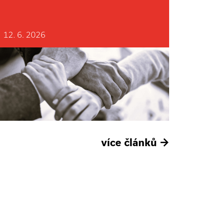
12. 6. 2026
více článků
→