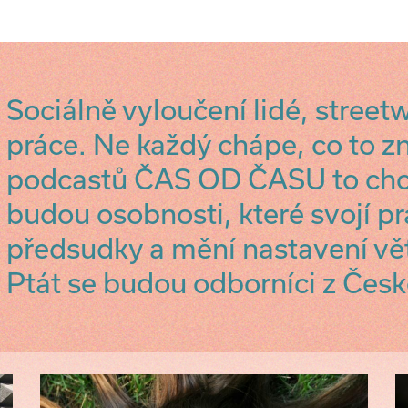
Sociálně vyloučení lidé, street
práce. Ne každý chápe, co to 
podcastů ČAS OD ČASU to chc
budou osobnosti, které svojí pr
předsudky a mění nastavení vět
Ptát se budou odborníci z Česk