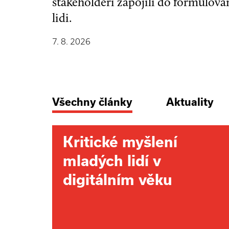
stakeholdeři zapojili do formulová
lidi.
7. 8. 2026
Všechny články
Aktuality
Kritické myšlení
mladých lidí v
digitálním věku