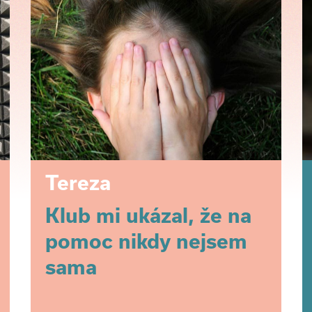
Tereza
Klub mi ukázal, že na
pomoc nikdy nejsem
sama