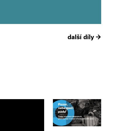
další díly
→