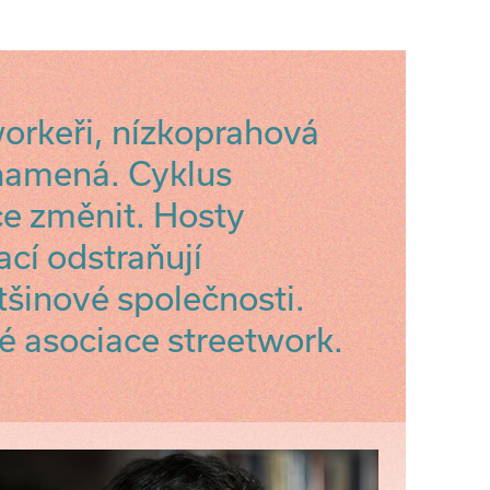
workeři, nízkoprahová
znamená. Cyklus
e změnit. Hosty
ací odstraňují
šinové společnosti.
é asociace streetwork.