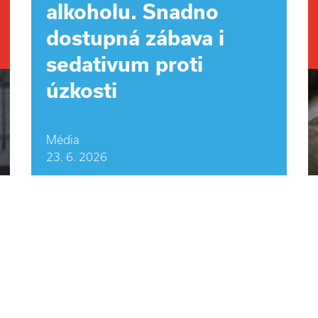
alkoholu. Snadno
dostupná zábava i
sedativum proti
úzkosti
Média
23. 6. 2026